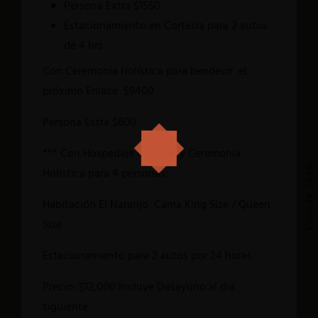
Persona Extra $1550
Estacionamiento en Cortesía para 2 autos
de 4 hrs
Con Ceremonia Holística para bendecir el
próximo Enlace $9400
Persona Extra $600
*** Con Hospedaje Incluido y Ceremonia
NEXT ARTICLE
Holística para 4 personas:
Habitación El Naranjo Cama King Size / Queen
Size
Estacionamiento para 2 autos por 24 horas
Precio: $12,000 Incluye Desayuno al día
siguiente