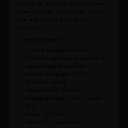
personas VIP. Se recomienda un fin de semana
Hidalgo, 21 Esquina con Allende, Centro Histórico. CP. 76000, Que
El Durazno
antes del gran día, ideal para relajar los nervios
Tel.:
+52 442 212 7606
El Limón
y calmar la ansiedad de esta fecha tan
info@lacasadelnaranjo.com
Consultar Disponibilidad
importante.
Contacto >
Dirección
La experiencia incluye:
Hidalgo, 21 Esquina con Allende, Centro Histórico. CP. 76000, Que
Jacuzzi en la Terraza (60 minutos)
Tel.:
+52 442 212 7606
Mimosa por persona ó una botella de Vino
info@lacasadelnaranjo.com
Reservar una suite
Espumoso para las 4 personas
Medición de la Energía Yin y Yan
ExFoliación Corporal
Masaje Relajante (60 minutos)
Ensalada de la Casa, Postre y Copa de
Reservar una suite
Tinto
Tiempo: de 4 horas
Precio: $7000 para 4 personas