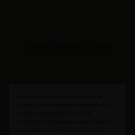
Menu
Paquetes
Home
Restaurante
La Casa
Eventos
Suites
Testimoniales
SPA
Blog
Despedida de Soltera
Paquetes
Suites
Restaurante
El Naranjo
Eventos
El Ciruelo
Testimoniales
La Vid
Blog
El Manzano
Reunirse y disfrutar un maravilloso fin de
Suites
El Durazno
semana con las amigas para despedirse de la
El Naranjo
El Limón
soltería y descansar de los miles de
El Ciruelo
Consultar Disponibilidad
compromisos y detalles que se han asumido
La Vid
Contacto >
Dirección
con la boda, es una gran idea… sólo para
El Manzano