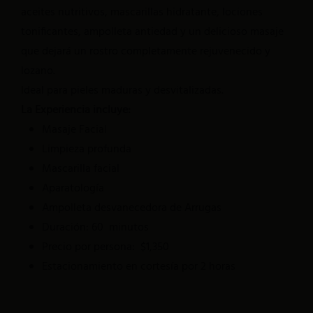
Hidalgo, 21 Esquina con Allende, Centro Histórico. CP. 76000, Que
aceites nutritivos, mascarillas hidratante, lociones
El Durazno
Tel.:
+52 442 212 7606
tonificantes, ampolleta antiedad y un delicioso masaje
El Limón
info@lacasadelnaranjo.com
que dejará un rostro completamente rejuvenecido y
Consultar Disponibilidad
lozano.
Contacto >
Dirección
Ideal para pieles maduras y desvitalizadas.
Hidalgo, 21 Esquina con Allende, Centro Histórico. CP. 76000, Que
La Experiencia incluye:
Tel.:
+52 442 212 7606
Masaje Facial
info@lacasadelnaranjo.com
Limpieza profunda
Reservar una suite
Mascarilla facial
Aparatología
Ampolleta desvanecedora de Arrugas
Duración: 60 minutos
Precio por persona: $1,350
Reservar una suite
Estacionamiento en cortesía por 2 horas