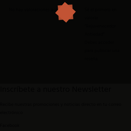
No hay valoraciones aún.
Sé el primero en
valorar
“Rejuvenecedor
Antiedad”
Debes
acceder
para publicar una
reseña.
Inscríbete a nuestro Newsletter
Recibe nuestras promociones y noticias directo en tu correo
electrónico
Facebook